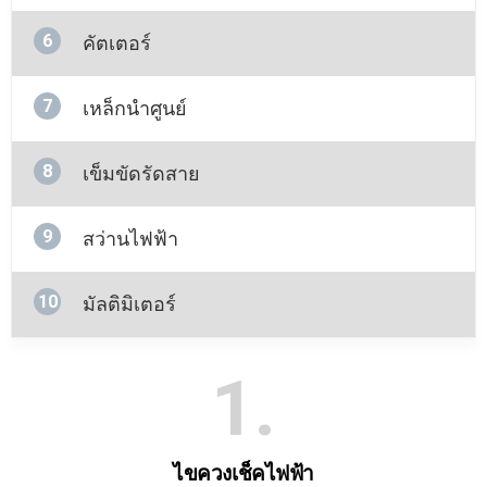
6
คัตเตอร์
7
เหล็กนําศูนย์
8
เข็มขัดรัดสาย
9
สว่านไฟฟ้า
10
มัลติมิเตอร์
1
ไขควงเช็คไฟฟ้า