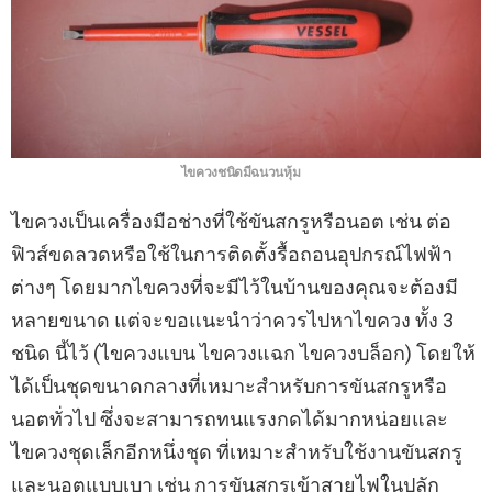
ไขควงชนิดมีฉนวนหุ้ม
ไขควงเป็นเครื่องมือช่างที่ใช้ขันสกรูหรือนอต เช่น ต่อ
ฟิวส์ขดลวดหรือใช้ในการติดตั้งรื้อถอนอุปกรณ์ไฟฟ้า
ต่างๆ โดยมากไขควงที่จะมีไว้ในบ้านของคุณจะต้องมี
หลายขนาด แต่จะขอแนะนําว่าควรไปหาไขควง ทั้ง 3
ชนิด นี้ไว้ (ไขควงแบน ไขควงแฉก ไขควงบล็อก) โดยให้
ได้เป็นชุดขนาดกลางที่เหมาะสําหรับการขันสกรูหรือ
นอตทั่วไป ซึ่งจะสามารถทนแรงกดได้มากหน่อยและ
ไขควงชุดเล็กอีกหนึ่งชุด ที่เหมาะสําหรับใช้งานขันสกรู
และนอตแบบเบา เช่น การขันสกรูเข้าสายไฟในปลัก