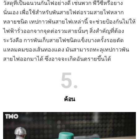
วัสดุที่เป็นฉนวนกันไฟอย่างดี เช่นพวก พีวีซีหรือยาง
นั่นเอง เพื่อใช้สําหรับพันสายไฟต่อรวมสายไฟหลาก
หลายชนิด เทปกาวพันสายไฟเหล่านี้ จะช่วยป้องกันไม่ให้
ไฟฟ้ารั่วออกจากจุดต่อรวมสายนั้นๆ สิ่งสําคัญที่ต้อง
ระวังคือ การพันเก็บสายไฟชนิดแข็งบางครั้งรอยตัด
แหลมคมของเส้นทองแดง มันสามารถทะลุเทปกาวพัน
สายไฟออกมาได้ ซึ่งอาจจะเกิดอันตรายขึ้นได้
5
ค้อน