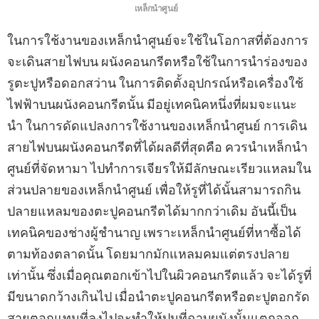
เหล็กนําศูนย์
ในการใช้งานของเหล็กนําศูนย์จะใช้ในโอกาสที่ต้องการ
จะเดินสายไฟบน ผนังคอนกรีตหรือใช้ในการนําร่องของ
รูตะปูหรือดอกสว่าน ในการติดตั้งอุปกรณ์หรือเครื่องใช้
ไฟฟ้าบนผนังคอนกรีตนั้น มีอยู่เทคนิคหนึ่งที่ผมจะแนะ
นํา ในการดัดแปลงการใช้งานของเหล็กนําศูนย์ การเดิน
สายไฟบนผนังคอนกรีตที่ได้ผลดีที่สุดคือ ควรนําเหล็กนํา
ศูนย์ที่จัดหามา ไปทําการเจียรให้มีลักษณะเรียวแหลมใน
ส่วนปลายของเหล็กนําศูนย์ เพื่อให้รูที่ได้นั้นสามารถกิน
ปลายแหลมของตะปูคอนกรีตได้มากกว่าเดิม อันนี้เป็น
เทคนิคของช่างผู้ชํานาญ เพราะเหล็กนําศูนย์ที่หาซื้อได้
ตามท้องตลาดนั้น โดยมากมักแหลมคมแต่ตรงปลาย
เท่านั้น ซึ่งเมื่อคุณตอกเข้าไปในผิวคอนกรีตแล้ว จะได้รูที่
มีขนาดกว้างเกินไป เมื่อนําตะปูคอนกรีตหรือตะปูตอกรัด
สายตอกแทนที่ลงไปจะทําให้ปูนที่ฉาบผนังนั้นแตกออก