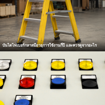
บันไดไฟเบอร์กลาสมีอายุการใช้งานกี่ปี และควรดูจากอะไร