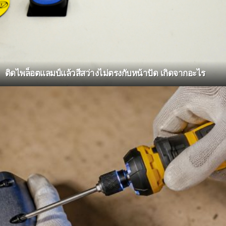
ติดไพล็อตแลมป์แล้วสีสว่างไม่ตรงกับหน้าปัด เกิดจากอะไร