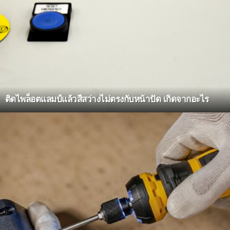
ติดไพล็อตแลมป์แล้วสีสว่างไม่ตรงกับหน้าปัด เกิดจากอะไร