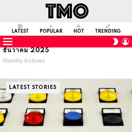
LATEST
POPULAR
HOT
TRENDING
L
SWITC
SKIN
Menu
ธันวาคม 2025
Monthly Archives
LATEST STORIES