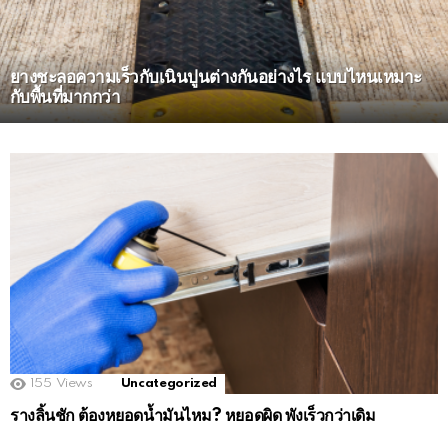
ยางชะลอความเร็วกับเนินปูนต่างกันอย่างไร แบบไหนเหมาะ
กับพื้นที่มากกว่า
MORE
STORIES
155
Views
Uncategorized
รางลิ้นชัก ต้องหยอดน้ำมันไหม? หยอดผิด พังเร็วกว่าเดิม