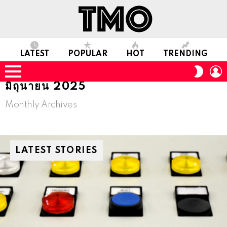
LATEST
POPULAR
HOT
TRENDING
L
SWITC
SKIN
Menu
มิถุนายน 2025
Monthly Archives
LATEST STORIES