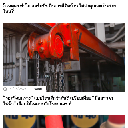
5 เหตุผล ทำไม แอร์บรัช ถึงควรมีติดบ้าน ไม่ว่าคุณจะเป็นสาย
ไหน?
142
Views
รอกยก
“รอกวิ่งบนราง” แบบไหนดีกว่ากัน? เปรียบเทียบ “มือสาว vs
ไฟฟ้า” เลือกให้เหมาะกับโรงงานเรา!