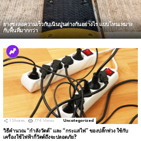
ยางชะลอความเร็วกับเนินปูนต่างกันอย่างไร แบบไหนเหมาะ
กับพื้นที่มากกว่า
MORE
STORIES
1
Shares
774
Views
Uncategorized
วิธีคำนวณ “กำลังวัตต์” และ “กระแสไฟ” ของปลั๊กพ่วง ใช้กับ
เครื่องใช้ไฟฟ้ากี่วัตต์ถึงจะปลอดภัย?