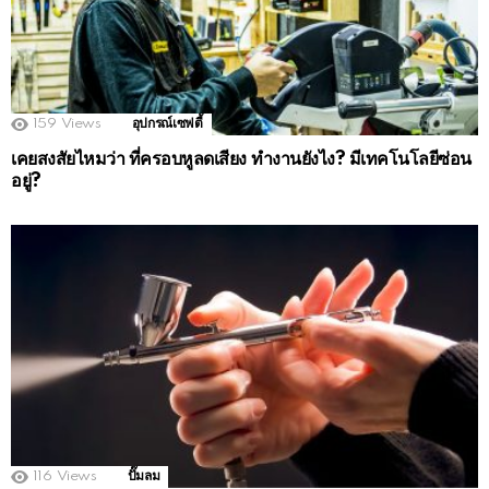
159
Views
อุปกรณ์เซฟตี้
เคยสงสัยไหมว่า ที่ครอบหูลดเสียง ทำงานยังไง? มีเทคโนโลยีซ่อน
อยู่?
116
Views
ปั๊มลม