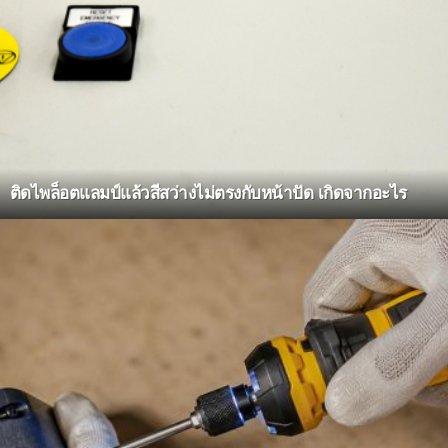
ติดไพล็อตแลมป์แล้วสีสว่างไม่ตรงกับหน้าปัด เกิดจากอะไร