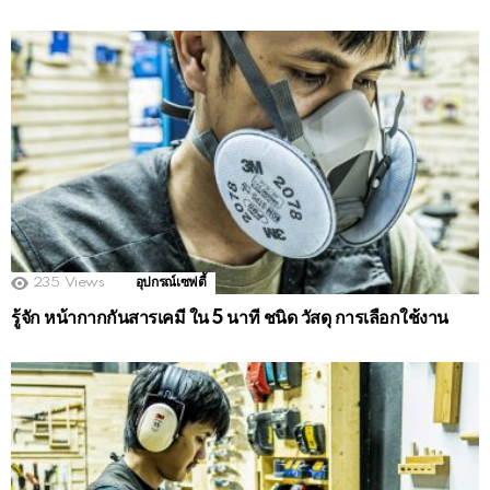
235
Views
อุปกรณ์เซฟตี้
รู้จัก หน้ากากกันสารเคมี ใน 5 นาที ชนิด วัสดุ การเลือกใช้งาน