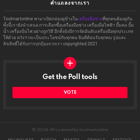
คำแถลงจากเรา
Toolmartonline พามาเปิดกล่องดูข้างใน
เครื่องมือช่าง
ที่ทุกคนต้องดูกัน
ทั้งนี้เรายังนำเสนอ การเลือกซื้อเครื่องมือช่าง เครื่องมือไฟฟ้า ปั๊มลม ปั๊ม
น้ำ เครื่องปั่นไฟ อย่างถูกวิธี อีกทั้งยังมีการจัดอันดับเครื่องมือทุกประเภท
ให้ด้วย หวังว่าจะเป็นประโยชน์กับทุกคน ยินดีต้อนรับทุกคน รูปและ
ลิขสิทธิ์ได้รับการปกป้องจากเรา copyrighted 2021
Get the Poll tools
ทำ
ผล
โพล
VOTE
ได้ที่
นี่
© 2026 All Licensed by toolmartonline