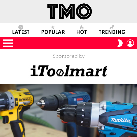
LATEST
POPULAR
HOT
TRENDING
L
SWITC
SKIN
Menu
Sponsored by