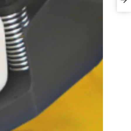
กับ ป