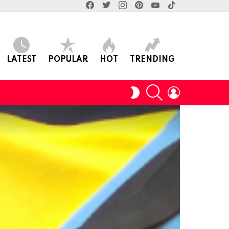
facebook
twitter
instagram
pinterest
youtube
tiktok
LATEST
POPULAR
HOT
TRENDING
SEARCH
LOGIN
SWITCH
SKIN