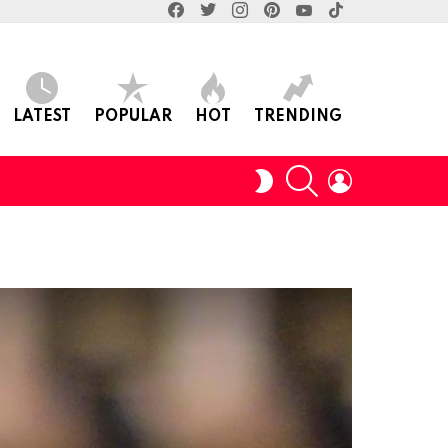
facebook
twitter
instagram
pinterest
youtube
tiktok
LATEST
POPULAR
HOT
TRENDING
SEARCH
LOGIN
SWITCH
SKIN