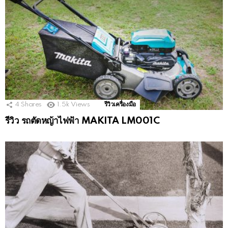
4
Shares
1.5k
Views
รีวิวเครื่องมือ
รีวิว รถตัดหญ้าไฟฟ้า MAKITA LM001C