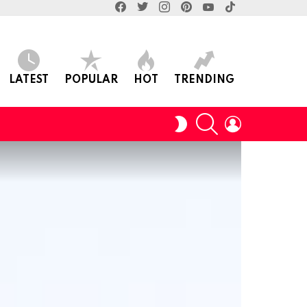
facebook
twitter
instagram
pinterest
youtube
tiktok
LATEST
POPULAR
HOT
TRENDING
SEARCH
LOGIN
SWITCH
SKIN