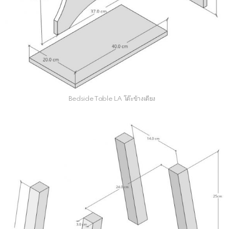
Bedside Table LA โต๊ะข้างเตียง