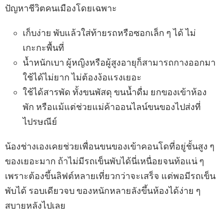
ปัญหาชีวิตคนเมืองโดยเฉพาะ
เก็บง่าย พับแล้วใส่ท้ายรถหรือซอกเล็ก ๆ ได้ ไม่
เกะกะพื้นที่
น้ำหนักเบา ผู้หญิงหรือผู้สูงอายุก็สามารถกางออกมา
ใช้ได้ไม่ยาก ไม่ต้องง้อแรงเยอะ
ใช้ได้สารพัด ทั้งขนพัสดุ ขนน้ำดื่ม ยกของเข้าห้อง
พัก หรือแม้แต่ช่วยแม่ค้าออนไลน์ขนของไปส่งที่
ไปรษณีย์
น้องช่างเองเคยช่วยเพื่อนขนของเข้าคอนโดที่อยู่ชั้นสูง ๆ
ของเยอะมาก ถ้าไม่มีรถเข็นพับได้นี่เหนื่อยจนท้อแน่ ๆ
เพราะต้องขึ้นลิฟต์หลายเที่ยวกว่าจะเสร็จ แต่พอมีรถเข็น
พับได้ รอบเดียวจบ ของหนักหลายลังขึ้นห้องได้ง่าย ๆ
สบายหลังไปเลย