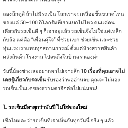
ลองนึกดูสิ ถ้าไม่มีรถเข็น โลกเราจะเหนื่อยขึ้นขนาดไหน
ของแค่ 50–100 กิโลกรัมที่เราแบกไม่ไหว คนแค่คน
เดียวกับรถเข็นดี ๆ ก็เอาอยู่แล้ว รถเข็นจึงไม่ใช่แค่เหล็ก
กับล้อ แต่คือ “เพื่อนคู่ใจ” ที่ช่วยแบก ช่วยเข็น และช่วย
ทุ่นแรงเราแทบทุกสถานการณ์ ตั้งแต่ห้างสรรพสินค้า
คลังสินค้า โรงงาน ไปจนถึงในบ้านเราเองค่ะ
วันนี้น้องช่างเลยอยากพาไปเจาะลึก
10 เรื่องที่คุณอาจไม่
เคยรู้เกี่ยวกับรถเข็น
รับรองว่าพออ่านจบ คุณจะไม่มอง
รถเข็นเป็นแค่ของธรรมดาอีกต่อไปแน่นอน!
1. รถเข็นมีอายุกว่าพันปี ไม่ใช่ของใหม่
เชื่อไหมคะว่ารถเข็นที่เราเห็นกันทุกวันนี้ จริง ๆ แล้ว