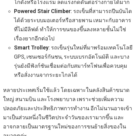
โกดังหรือโรงแรม ลดแรงกดดันต่อร่างกายได้มาก
Powered Stair Climber
: รถเข็นที่สามารถปีนบันได
ได้ด้วยระบบมอเตอร์หรือสายพาน เหมาะกับอาคาร
ที่ไม่มีลิฟต์ ทำให้การขนของขึ้นลงหลายชั้นไม่ใช่
เรื่องยากอีกต่อไป
Smart Trolley
: รถเข็นรุ่นใหม่ที่มาพร้อมเทคโนโลยี
GPS, เซนเซอร์กันชน, ระบบเบรกอัตโนมัติ และบาง
รุ่นยังมีฟังก์ชันเชื่อมต่อกับสมาร์ทโฟนเพื่อควบคุม
หรือสั่งงานจากระยะไกลได้
หลายประเทศเริ่มใช้แล้ว โดยเฉพาะในคลังสินค้าขนาด
ใหญ่ สนามบิน และโรงพยาบาล เพราะช่วยเพิ่มความ
ปลอดภัยและประสิทธิภาพการทำงาน อีกไม่นานอาจเข้า
มาเป็นส่วนหนึ่งในชีวิตประจำวันของเรามากขึ้น และ
อาจกลายเป็นมาตรฐานใหม่ของการขนย้ายสิ่งของใน
อนาคตค่ะ