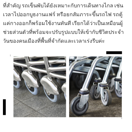
ที่สำคัญ รถเข็นพับได้ยังเหมาะกับการเดินทางไกล เช่น
เวลาไปออกบูธงานแฟร์ หรือยกสัมภาระขึ้นรถไฟ รถตู้
แค่กางออกก็พร้อมใช้งานทันที เรียกได้ว่าเป็นเหมือนผู้
ช่วยส่วนตัวที่พร้อมจะปรับรูปแบบให้เข้ากับชีวิตประจำ
วันของคนเมืองที่พื้นที่จำกัดและเวลาเร่งรีบค่ะ