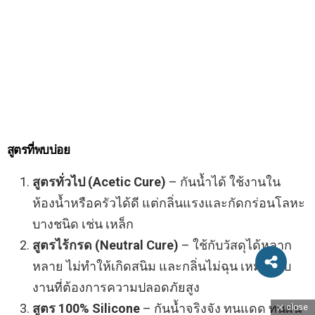
สูตรที่พบบ่อย
สูตรทั่วไป (Acetic Cure)
– กันน้ำได้ ใช้งานใน
ห้องน้ำหรือครัวได้ดี แต่กลิ่นแรงและกัดกร่อนโลหะ
บางชนิด เช่น เหล็ก
สูตรไร้กรด (Neutral Cure)
– ใช้กับวัสดุได้หลาก
หลาย ไม่ทำให้เกิดสนิม และกลิ่นไม่ฉุน เหมาะกับ
งานที่ต้องการความปลอดภัยสูง
สูตร 100% Silicone
– กันน้ำจริงจัง ทนแดด ทนฝน
close