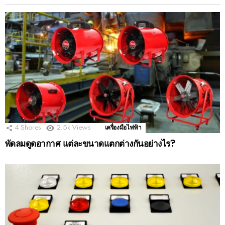
4
Shares
2.5k
Views
เครื่องมือไฟฟ้า
พัดลมดูดอากาศ แต่ละขนาดแตกต่างกันอย่างไร?