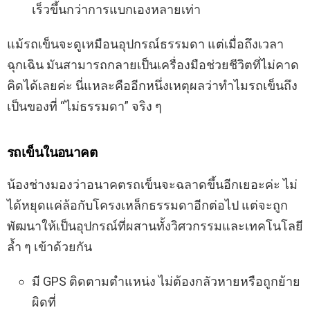
เร็วขึ้นกว่าการแบกเองหลายเท่า
แม้รถเข็นจะดูเหมือนอุปกรณ์ธรรมดา แต่เมื่อถึงเวลา
ฉุกเฉิน มันสามารถกลายเป็นเครื่องมือช่วยชีวิตที่ไม่คาด
คิดได้เลยค่ะ นี่แหละคืออีกหนึ่งเหตุผลว่าทำไมรถเข็นถึง
เป็นของที่ “ไม่ธรรมดา” จริง ๆ
รถเข็นในอนาคต
น้องช่างมองว่าอนาคตรถเข็นจะฉลาดขึ้นอีกเยอะค่ะ ไม่
ได้หยุดแค่ล้อกับโครงเหล็กธรรมดาอีกต่อไป แต่จะถูก
พัฒนาให้เป็นอุปกรณ์ที่ผสานทั้งวิศวกรรมและเทคโนโลยี
ล้ำ ๆ เข้าด้วยกัน
มี GPS ติดตามตำแหน่ง ไม่ต้องกลัวหายหรือถูกย้าย
ผิดที่