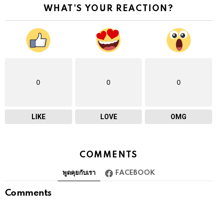
WHAT'S YOUR REACTION?
0
0
0
LIKE
LOVE
OMG
COMMENTS
พูดคุยกับเรา
FACEBOOK
Comments