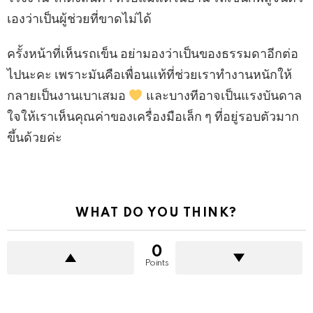
เองว่าเป็นผู้ช่วยที่ขาดไม่ได้
ครั้งหน้าที่เห็นรถเข็น อย่ามองว่าเป็นของธรรมดาอีกต่อ
ไปนะคะ เพราะมันคือเพื่อนแท้ที่ช่วยเราทำงานหนักให้
กลายเป็นงานเบาเสมอ
และบางทีอาจเป็นแรงบันดาล
ใจให้เราเห็นคุณค่าของเครื่องมือเล็ก ๆ ที่อยู่รอบตัวมาก
ขึ้นด้วยค่ะ
WHAT DO YOU THINK?
0
Points