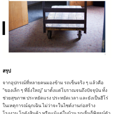
สรุป
จากอุปกรณ์ที่หลายคนมองข้าม รถเข็นจริง ๆ แล้วคือ
“ของเล็ก ๆ ที่ยิ่งใหญ่” มาตั้งแต่โบราณจนถึงปัจจุบัน ทั้ง
ช่วยสุขภาพ ประหยัดแรง ประหยัดเวลา และยังเป็นฮีโร่
ในเหตุการณ์ฉุกเฉิน ไม่ว่าจะในไซต์งานก่อสร้าง
โรงงาน โกดังสินค้า หรือแม้แต่ในบ้าน รถเข็นก็พิสูจน์ตัว