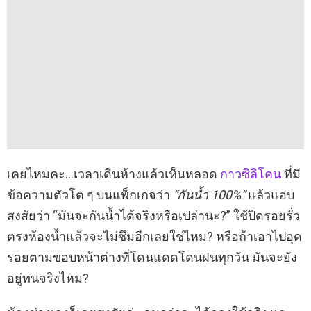
เคยไหมคะ…เวลาเดินห้างแล้วเห็นหลอด
กาวซิลิโคน
ที่มี
ข้อความตัวโต ๆ บนแพ็กเกจว่า
“กันน้ำ 100%”
แล้วแอบ
สงสัยว่า “มันจะกันน้ำได้จริงหรือเปล่านะ?” ใช้ปิดรอยรั่ว
ตรงห้องน้ำแล้วจะไม่ซึมอีกเลยใช่ไหม? หรือถ้าเอาไปอุด
รอยตามขอบหน้าต่างที่โดนแดดโดนฝนทุกวัน มันจะยัง
อยู่ทนจริงไหม?