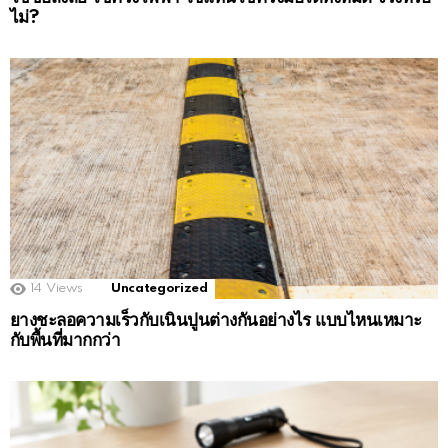
ไม่?
14
Views
Uncategorized
ยางชะลอความเร็วกับเนินปูนต่างกันอย่างไร แบบไหนเหมาะ
กับพื้นที่มากกว่า