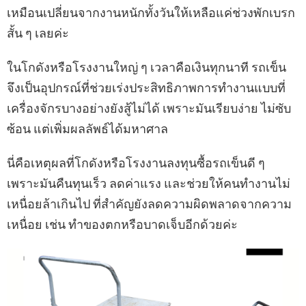
เหมือนเปลี่ยนจากงานหนักทั้งวันให้เหลือแค่ช่วงพักเบรก
สั้น ๆ เลยค่ะ
ในโกดังหรือโรงงานใหญ่ ๆ เวลาคือเงินทุกนาที รถเข็น
จึงเป็นอุปกรณ์ที่ช่วยเร่งประสิทธิภาพการทำงานแบบที่
เครื่องจักรบางอย่างยังสู้ไม่ได้ เพราะมันเรียบง่าย ไม่ซับ
ซ้อน แต่เพิ่มผลลัพธ์ได้มหาศาล
นี่คือเหตุผลที่โกดังหรือโรงงานลงทุนซื้อรถเข็นดี ๆ
เพราะมันคืนทุนเร็ว ลดค่าแรง และช่วยให้คนทำงานไม่
เหนื่อยล้าเกินไป ที่สำคัญยังลดความผิดพลาดจากความ
เหนื่อย เช่น ทำของตกหรือบาดเจ็บอีกด้วยค่ะ