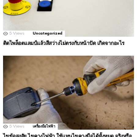
5
Views
Uncategorized
ติดไพล็อตแลมป์แล้วสีสว่างไม่ตรงกับหน้าปัด เกิดจากอะไร
5
Views
เครื่องมือไฟฟ้า
ไขข้อสงสัย ไขควงไฟฟ้า ใช้แทนไขควงมือได้ทั้งหมด จริงหรือ