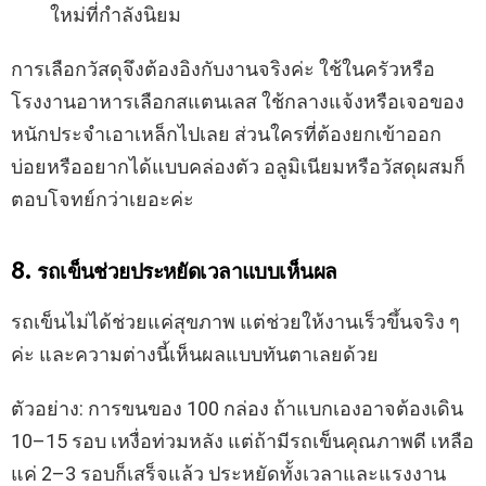
ใหม่ที่กำลังนิยม
การเลือกวัสดุจึงต้องอิงกับงานจริงค่ะ ใช้ในครัวหรือ
โรงงานอาหารเลือกสแตนเลส ใช้กลางแจ้งหรือเจอของ
หนักประจำเอาเหล็กไปเลย ส่วนใครที่ต้องยกเข้าออก
บ่อยหรืออยากได้แบบคล่องตัว อลูมิเนียมหรือวัสดุผสมก็
ตอบโจทย์กว่าเยอะค่ะ
8. รถเข็นช่วยประหยัดเวลาแบบเห็นผล
รถเข็นไม่ได้ช่วยแค่สุขภาพ แต่ช่วยให้งานเร็วขึ้นจริง ๆ
ค่ะ และความต่างนี้เห็นผลแบบทันตาเลยด้วย
ตัวอย่าง: การขนของ 100 กล่อง ถ้าแบกเองอาจต้องเดิน
10–15 รอบ เหงื่อท่วมหลัง แต่ถ้ามีรถเข็นคุณภาพดี เหลือ
แค่ 2–3 รอบก็เสร็จแล้ว ประหยัดทั้งเวลาและแรงงาน