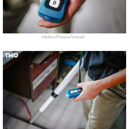
สวิตช์แบบรีโมทคอนโทรลเลอร์