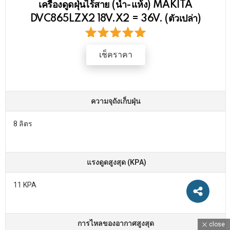
เครื่องดูดฝุ่นไร้สาย (น้ำ-แห้ง) MAKITA
DVC865LZX2 18V.X2 = 36V. (ตัวเปล่า)
เช็คราคา
ความจุถังเก็บฝุ่น
8 ลิตร
แรงดูดสูงสุด (KPA)
11 KPA
การไหลของอากาศสูงสุด
close