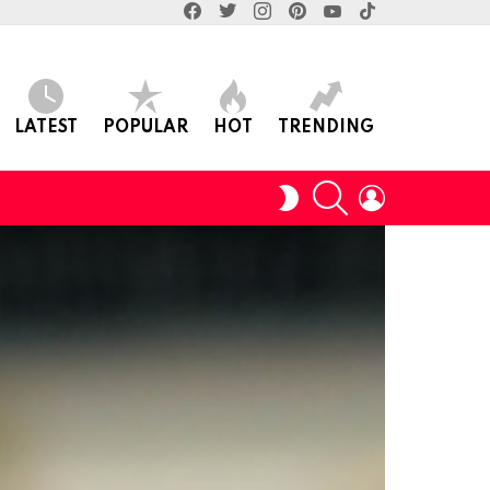
facebook
twitter
instagram
pinterest
youtube
tiktok
LATEST
POPULAR
HOT
TRENDING
SEARCH
LOGIN
SWITCH
SKIN