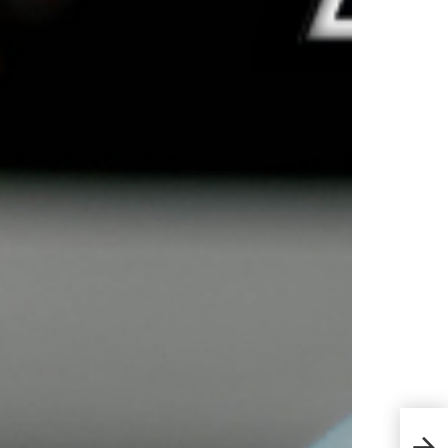
วิธีท