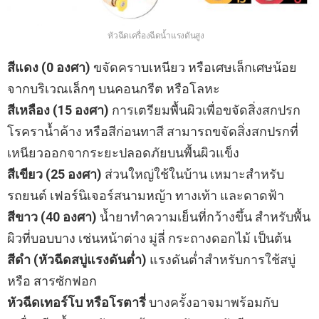
หัวฉีดเครื่องฉีดน้ำแรงดันสูง
สีแดง (0 องศา)
ขจัดคราบเหนียว หรือเศษเล็กเศษน้อย
จากบริเวณเล็กๆ บนคอนกรีต หรือโลหะ
สีเหลือง (15 องศา)
การเตรียมพื้นผิวเพื่อขจัดสิ่งสกปรก
โรคราน้ำค้าง หรือสีก่อนทาสี สามารถขจัดสิ่งสกปรกที่
เหนียวออกจากระยะปลอดภัยบนพื้นผิวแข็ง
สีเขียว (25 องศา)
ส่วนใหญ่ใช้ในบ้าน เหมาะสำหรับ
รถยนต์ เฟอร์นิเจอร์สนามหญ้า ทางเท้า และดาดฟ้า
สีขาว (40 องศา)
น้ำยาทำความเย็นที่กว้างขึ้น สำหรับพื้น
ผิวที่บอบบาง เช่นหน้าต่าง มู่ลี่ กระถางดอกไม้ เป็นต้น
สีดำ (หัวฉีดสบู่แรงดันต่ำ)
แรงดันต่ำสำหรับการใช้สบู่
หรือ สารซักฟอก
หัวฉีดเทอร์โบ หรือโรตารี่
บางครั้งอาจมาพร้อมกับ