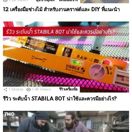
1.2k
Views
มุมช่างมุ้งมิ้ง
เครื่องมือช่าง
12 เครื่องมือช่างไม้ สำหรับงานคราฟต์และ DIY ที่แนะนำ
1
Shares
1.4k
Views
รีวิวเครื่องมือ
รีวิว ระดับน้ำ STABILA 80T น่าใช้และควรมีอย่างไร?