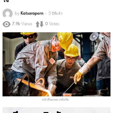
ใช้
by
Katsaraporn
5 ปีที่แล้ว
7.9k
Views
0
Votes
หน้าที่ของหมวกนิรภัย