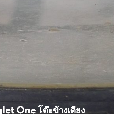
et One โต๊ะข้างเตียง