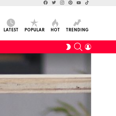
facebook
twitter
instagram
pinterest
youtube
tiktok
LATEST
POPULAR
HOT
TRENDING
SEARCH
LOGIN
SWITCH
SKIN