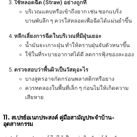
ใช้หลอดฉีด (Straw) อย่างถูกที่
บริเวณแคบหรือเข้าถึงยาก เช่น ซอกแบริ่ง
บานพับลึก ๆ ควรใส่หลอดเพื่อฉีดได้แม่นยำขึ้น
หลีกเลี่ยงการฉีดในบริเวณที่มีฝุ่นเยอะ
น้ำมันจะเกาะฝุ่น ทำให้คราบฝุ่นจับตัวหนาขึ้น
ใช้ในที่ระบายอากาศได้ดี ลดการฟุ้งของละออง
ตรวจสอบว่าพื้นผิวเป็นวัสดุอะไร
บางสูตรอาจกัดกร่อนพลาสติกหรือยาง
ควรทดลองในพื้นที่เล็ก ๆ ก่อนไม่ให้เกิดความ
เสียหาย
11. สเปรย์อเนกประสงค์ คู่มือสามัญประจำบ้าน-
อุตสาหกรรม