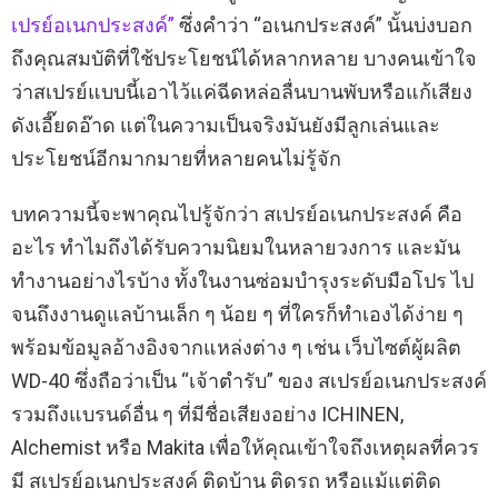
เปรย์อเนกประสงค์”
ซึ่งคำว่า “อเนกประสงค์” นั้นบ่งบอก
ถึงคุณสมบัติที่ใช้ประโยชน์ได้หลากหลาย บางคนเข้าใจ
ว่าสเปรย์แบบนี้เอาไว้แค่ฉีดหล่อลื่นบานพับหรือแก้เสียง
ดังเอี๊ยดอ๊าด แต่ในความเป็นจริงมันยังมีลูกเล่นและ
ประโยชน์อีกมากมายที่หลายคนไม่รู้จัก
บทความนี้จะพาคุณไปรู้จักว่า สเปรย์อเนกประสงค์ คือ
อะไร ทำไมถึงได้รับความนิยมในหลายวงการ และมัน
ทำงานอย่างไรบ้าง ทั้งในงานซ่อมบำรุงระดับมือโปร ไป
จนถึงงานดูแลบ้านเล็ก ๆ น้อย ๆ ที่ใครก็ทำเองได้ง่าย ๆ
พร้อมข้อมูลอ้างอิงจากแหล่งต่าง ๆ เช่น เว็บไซต์ผู้ผลิต
WD-40 ซึ่งถือว่าเป็น “เจ้าตำรับ” ของ สเปรย์อเนกประสงค์
รวมถึงแบรนด์อื่น ๆ ที่มีชื่อเสียงอย่าง ICHINEN,
Alchemist หรือ Makita เพื่อให้คุณเข้าใจถึงเหตุผลที่ควร
มี สเปรย์อเนกประสงค์ ติดบ้าน ติดรถ หรือแม้แต่ติด