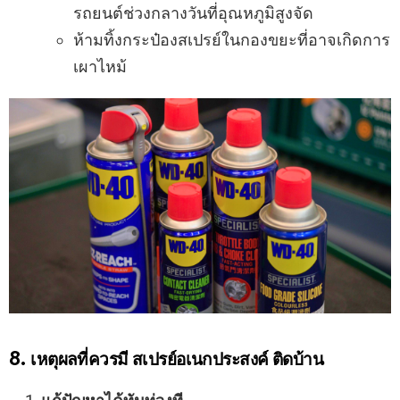
รถยนต์ช่วงกลางวันที่อุณหภูมิสูงจัด
ห้ามทิ้งกระป๋องสเปรย์ในกองขยะที่อาจเกิดการ
เผาไหม้
8. เหตุผลที่ควรมี สเปรย์อเนกประสงค์ ติดบ้าน