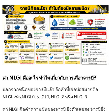
ค่า NLGI คืออะไร ทำไมเกี่ยวกับการเลือกจารบี?
นอกจากชนิดของจารบีแล้ว อีกคำที่เจอบ่อยมากคือ
NLGI
เช่น NLGI 0, NLGI 1, NLGI 2 หรือ NLGI 3
ค่า NLGI คือค่าความข้นของจารบี ยิ่งตัวเลขสูง จารบียิ่ง