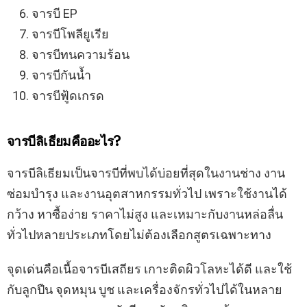
จารบี EP
จารบีโพลียูเรีย
จารบีทนความร้อน
จารบีกันน้ำ
จารบีฟู้ดเกรด
จารบีลิเธียมคืออะไร?
จารบีลิเธียมเป็นจารบีที่พบได้บ่อยที่สุดในงานช่าง งาน
ซ่อมบำรุง และงานอุตสาหกรรมทั่วไป เพราะใช้งานได้
กว้าง หาซื้อง่าย ราคาไม่สูง และเหมาะกับงานหล่อลื่น
ทั่วไปหลายประเภทโดยไม่ต้องเลือกสูตรเฉพาะทาง
จุดเด่นคือเนื้อจารบีเสถียร เกาะติดผิวโลหะได้ดี และใช้
กับลูกปืน จุดหมุน บูช และเครื่องจักรทั่วไปได้ในหลาย