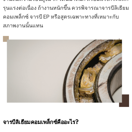
รุนแรงต่อเนื่อง ถ้างานหนักขึ้น ควรพิจารณาจารบีลิเธียม
คอมเพล็กซ์ จารบี EP หรือสูตรเฉพาะทางที่เหมาะกับ
สภาพงานนั้นแทน
จารบีลิเธียมคอมเพล็กซ์คืออะไร?