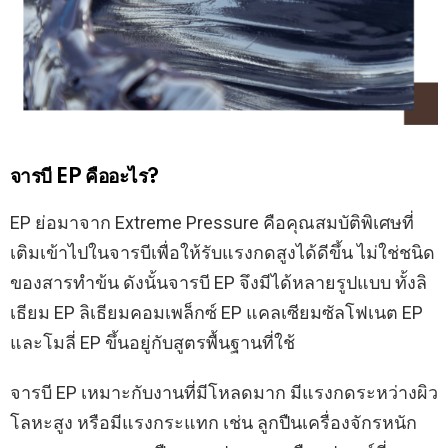
จารบี EP คืออะไร?
EP ย่อมาจาก Extreme Pressure คือคุณสมบัติพิเศษที่
เติมเข้าไปในจารบีเพื่อให้รับแรงกดสูงได้ดีขึ้น ไม่ใช่ชนิด
ของสารทำข้น ดังนั้นจารบี EP จึงมีได้หลายรูปแบบ ทั้งลิ
เธียม EP ลิเธียมคอมเพล็กซ์ EP แคลเซียมซัลโฟเนต EP
และโมลี่ EP ขึ้นอยู่กับสูตรพื้นฐานที่ใช้
จารบี EP เหมาะกับงานที่มีโหลดมาก มีแรงกดระหว่างผิว
โลหะสูง หรือมีแรงกระแทก เช่น ลูกปืนเครื่องจักรหนัก