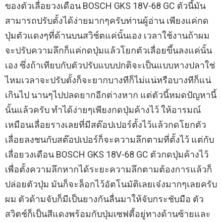
ของตัวเลื่อยวงเดือน BOSCH GKS 18V-68 GC ตัวนี้มัน
สามารถปรับตั้งได้ง่ายมากๆครับท่านผู้อ่าน เพียงแค่กด
ปุ่มตัวแดงๆที่ด้านบนสวิช์ตแค่นั้นเอง เวลาใช้งานถ้าผม
จะปรับความลึกก็แค่กดปุ่มแล้วโยกตัวเลื่อยขึ้นลงแค่นั้น
เอง ซึ่งถ้าเทียบกับตัวปรับแบบปกติจะเป็นแบบหางปลาใช่
ไหมเวลาจะปรับตั้งก็จะยากบางทีก็ไม่แน่หรือบางทีก็แน่
เกินไป นานๆไปปลดยากอีกต่างหาก แต่ตัวนี้หมดปัญหานี้
นั้นแล้วครับ ทำได้ง่ายๆเพียงกดปุ่มค้างไว้ ให้อารมณ์
เหมือนเลื่อยรางเลยที่มีสต๊อปเปอร์ตั้งไว้แล้วกดโยกตัว
เลื่อยลงชนกับสต๊อปเปอร์ก็จะความลึกตามที่ตั้งไว้ แต่กับ
เลื่อยวงเดือน BOSCH GKS 18V-68 GC ตัวกดปุ่มค้างไว้
เพื่อตั้งความลึกหากได้ระยะความลึกตามต้องการแล้วก็
ปล่อยตัวปุ่ม มันก็จะล็อกไว้อัตโนมัติเลยเจ๋งมากๆเลยครับ
ผม ตัวด้ามจับก็มีเป็นยางกันลื่นมาให้จับกระชับมือ ตัว
สวิตช์ก็เป็นสีแดงพร้อมกับปุ่มเซฟตี้อยู่ทางด้านซ้ายและ