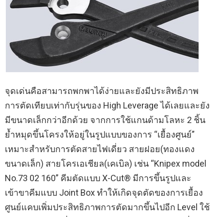
จุดเด่นคือสามารถพกพาได้ง่ายและยังมีประสิทธิภาพ
การตัดเทียบเท่ากับรุ่นของ High Leverage ได้เลยและยัง
มีขนาดเล็กกว่าอีกด้วย จากการใช้แกนด้ามโลหะ 2 ชิ้น
ย้ำหมุดขึ้นโครงให้อยู่ในรูปแบบของการ “เยื้องศูนย์”
เหมาะสำหรับการตัดสายไฟเดี่ยว สายฝอย(ทองแดง
ขนาดเล็ก) สายโครเอเชียล(เคเบิล) เช่น “Knipex model
No.73 02 160” คีมตัดแบบ X-Cut® มีการขึ้นรูปและ
เข้าขาคีมแบบ Joint Box ทำให้เกิดจุดตัดของการเยื้อง
ศูนย์แคบเพิ่มประสิทธิภาพการตัดมากขึ้นไปอีก Level ใช้