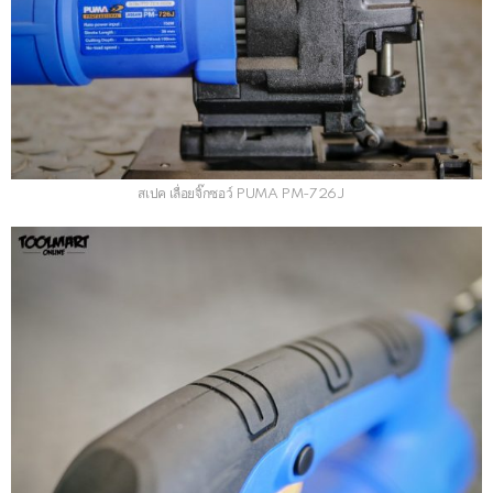
สเปค เลื่อยจิ๊กซอว์ PUMA PM-726J