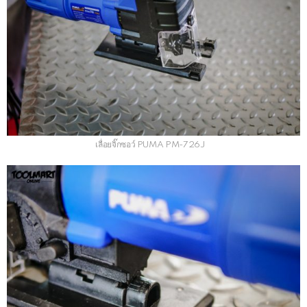
เลื่อยจิ๊กซอว์ PUMA PM-726J