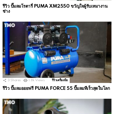
รีวิว ปั๊มลมโรตารี่ PUMA XM2550 ขวัญใจผู้รับเหมางาน
ช่าง
3
Shares
1.8k
Views
รีวิวเครื่องมือ
รีวิว ปั๊มลมออยฟรี PUMA FORCE 55 ปั๊มลมทีเร็วสุดในโลก