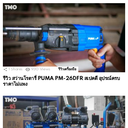
1
Shares
930
Views
รีวิวเครื่องมือ
รีวิว สว่านโรตารี่ PUMA PM-26DFR สเปคดี อุปรณ์ครบ
ราคาไม่แพง