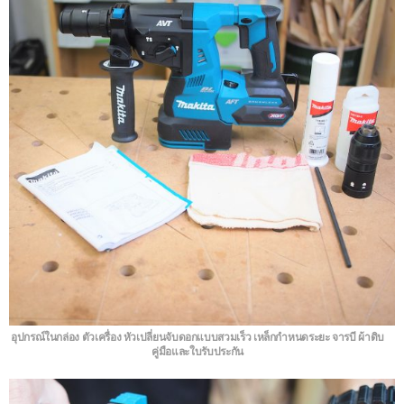
อุปกรณ์ในกล่อง ตัวเครื่อง หัวเปลี่ยนจับดอกแบบสวมเร็ว เหล็กกำหนดระยะ จารบี ผ้าดิบ
คู่มือและใบรับประกัน