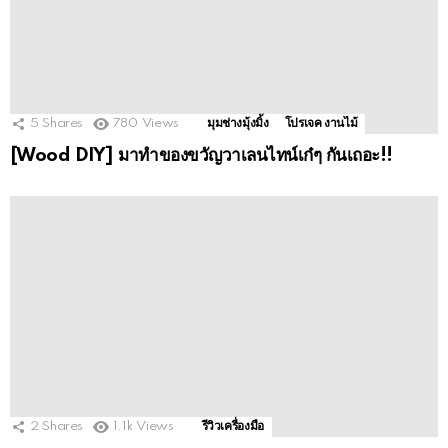
5
Shares
780
Views
มุมช่างมุ้งมิ้ง
โปรเจค งานไม้
[Wood DIY] มาทำของขวัญวาเลนไทน์เก๋ๆ กันเถอะ!!