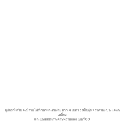
อุปกรณ์เสริม จะมีสายไฟที่ถอดและต่อง่าย ยาว 4 เมตร ถุงเก็บฝุ่น+ถาดรอง ประแจหก
เหลี่ยม
และแถมแผ่นกระดาษทรายกลม เบอร์ 80