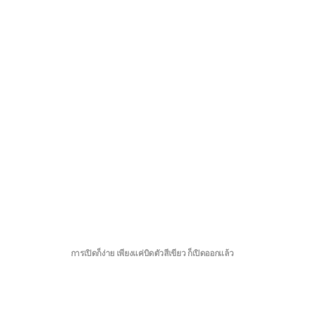
การเปิดก็ง่าย เพียงแค่บิดตัวสีเขียว ก็เปิดออกแล้ว