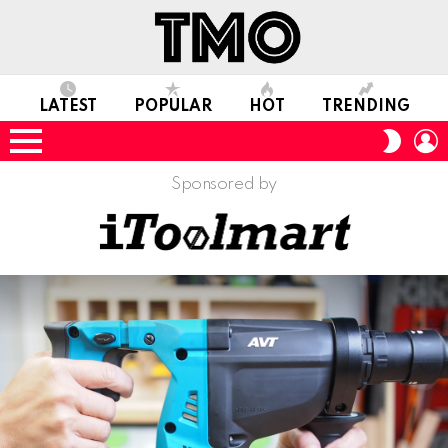
LATEST
POPULAR
HOT
TRENDING
L
SWITC
SKIN
Menu
Sponsored by