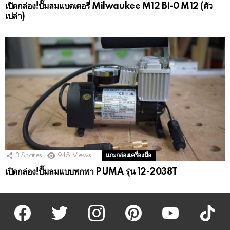
เปิดกล่อง!ปั๊มลมแบตเตอรี่ Milwaukee M12 BI-0 M12 (ตัว
เปล่า)
3
Shares
945
Views
แกะกล่องเครื่องมือ
เปิดกล่อง!ปั๊มลมแบบพกพา PUMA รุ่น 12-2038T
facebook
twitter
instagram
pinterest
youtube
tiktok