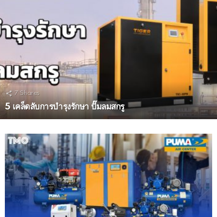
7
Shares
5 เคล็ดลับการบำรุงรักษา ปั๊มลมสกรู
MORE
STORIES