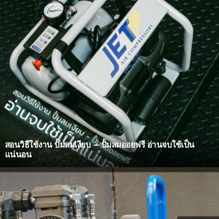
สอนวิธีใช้งาน ปั้มลมเงียบ – ปั้มลมออยฟรี อ่านจบใช้เป็น
แน่นอน