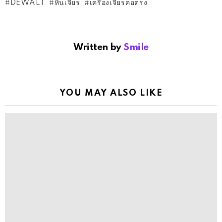
Previous article
See
more
เปิดกล่อง!เครื่องวัดระยะเลเซอร์ Leica DISTO D2
Next article
มาทำความรู้จัก สว่านไร้สาย สว่านที่ทุกคนต้องมีติดไว้!
DEWALT
หินเจียร
เครื่องเจียรคอตรง
Written by
Smile
YOU MAY ALSO LIKE