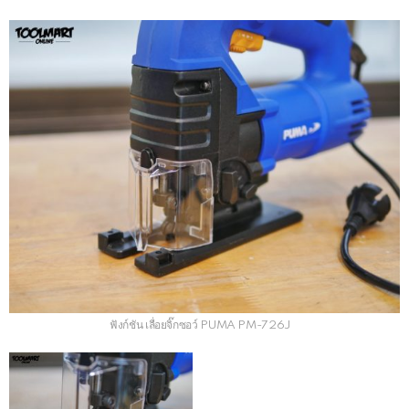
ฟังก์ชัน เลื่อยจิ๊กซอว์ PUMA PM-726J