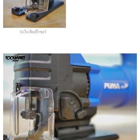
บังใบเลื่อยจิ๊กซอว์