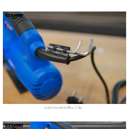
แถมประแจหกเหลี่ยม 2 อัน