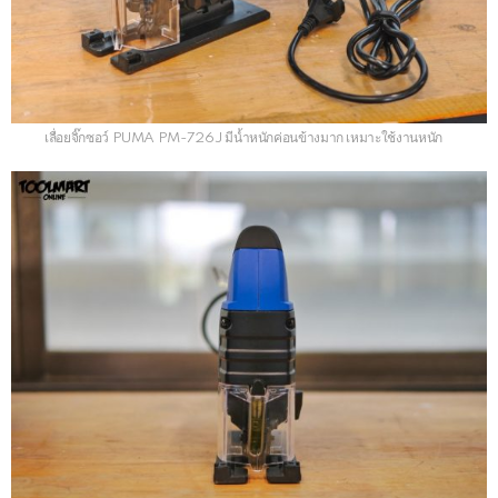
เลื่อยจิ๊กซอว์ PUMA PM-726J มีน้ำหนักค่อนข้างมาก เหมาะใช้งานหนัก