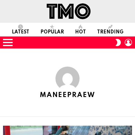
LATEST
POPULAR
HOT
TRENDING
L
SWITC
SKIN
Menu
MANEEPRAEW
MORE
STORIES