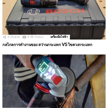
2
Shares
6.8k
Views
เครื่องมือไฟฟ้า
กลไกลการทำงานของ สว่านกระแทก VS ไขควงกระแทก