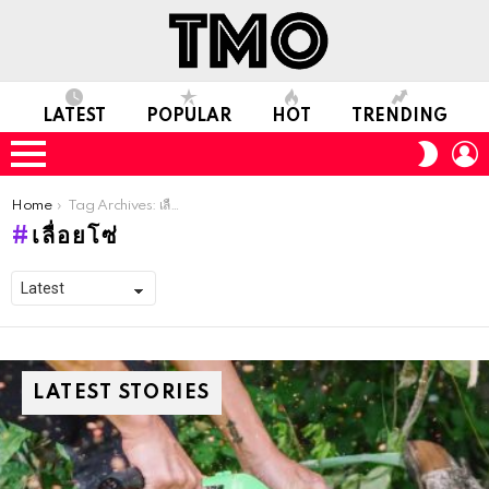
LATEST
POPULAR
HOT
TRENDING
L
SWITC
SKIN
Menu
You are here:
Home
Tag Archives: เลื่อยโซ่
เลื่อยโซ่
LATEST STORIES