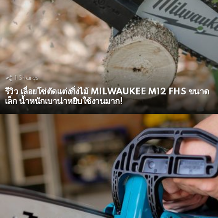
1
Shares
รีวิว เลื่อยโซ่ตัดแต่งกิ่งไม้ MILWAUKEE M12 FHS ขนาด
เล็ก น้ำหนักเบาน่าหยิบใช้งานมาก!