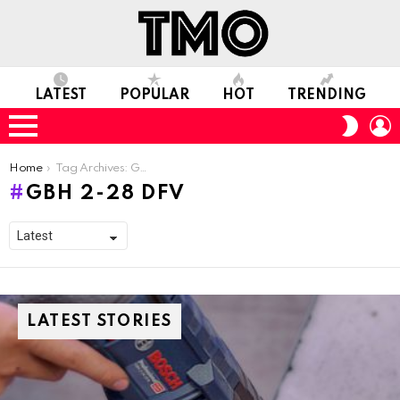
LATEST
POPULAR
HOT
TRENDING
L
SWITC
SKIN
Menu
You are here:
Home
Tag Archives: GBH 2-28 DFV
GBH 2-28 DFV
LATEST STORIES