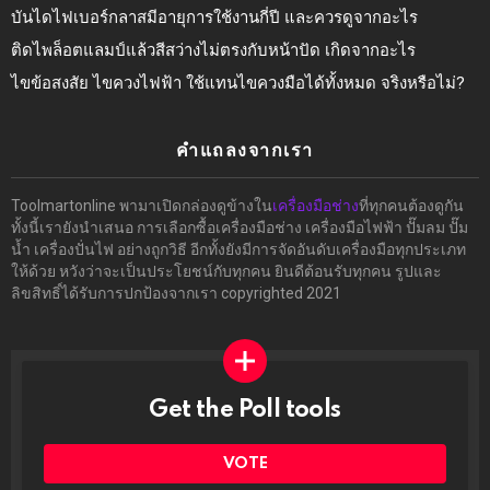
บันไดไฟเบอร์กลาสมีอายุการใช้งานกี่ปี และควรดูจากอะไร
ติดไพล็อตแลมป์แล้วสีสว่างไม่ตรงกับหน้าปัด เกิดจากอะไร
ไขข้อสงสัย ไขควงไฟฟ้า ใช้แทนไขควงมือได้ทั้งหมด จริงหรือไม่?
คำแถลงจากเรา
Toolmartonline พามาเปิดกล่องดูข้างใน
เครื่องมือช่าง
ที่ทุกคนต้องดูกัน
ทั้งนี้เรายังนำเสนอ การเลือกซื้อเครื่องมือช่าง เครื่องมือไฟฟ้า ปั๊มลม ปั๊ม
น้ำ เครื่องปั่นไฟ อย่างถูกวิธี อีกทั้งยังมีการจัดอันดับเครื่องมือทุกประเภท
ให้ด้วย หวังว่าจะเป็นประโยชน์กับทุกคน ยินดีต้อนรับทุกคน รูปและ
ลิขสิทธิ์ได้รับการปกป้องจากเรา copyrighted 2021
Get the Poll tools
ทำ
ผล
โพล
VOTE
ได้ที่