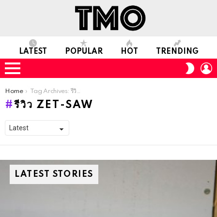
LATEST
POPULAR
HOT
TRENDING
L
SWITC
SKIN
Menu
You are here:
Home
Tag Archives: รีวิว ZET-SAW
รีวิว ZET-SAW
LATEST STORIES