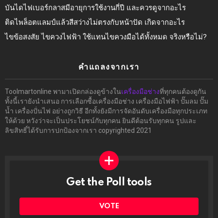
บันไดไฟเบอร์กลาสมีอายุการใช้งานกี่ปี และควรดูจากอะไร
ติดไพล็อตแลมป์แล้วสีสว่างไม่ตรงกับหน้าปัด เกิดจากอะไร
ไขข้อสงสัย ไขควงไฟฟ้า ใช้แทนไขควงมือได้ทั้งหมด จริงหรือไม่?
คำแถลงจากเรา
Toolmartonline พามาเปิดกล่องดูข้างใน
เครื่องมือช่าง
ที่ทุกคนต้องดูกัน
ทั้งนี้เรายังนำเสนอ การเลือกซื้อเครื่องมือช่าง เครื่องมือไฟฟ้า ปั๊มลม ปั๊ม
น้ำ เครื่องปั่นไฟ อย่างถูกวิธี อีกทั้งยังมีการจัดอันดับเครื่องมือทุกประเภท
ให้ด้วย หวังว่าจะเป็นประโยชน์กับทุกคน ยินดีต้อนรับทุกคน รูปและ
ลิขสิทธิ์ได้รับการปกป้องจากเรา copyrighted 2021
Get the Poll tools
ทำ
ผล
โพล
VOTE
ได้ที่