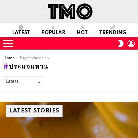
LATEST
POPULAR
HOT
TRENDING
L
SWITC
SKIN
Menu
You are here:
Home
Tag Archives: ประแจแหวน
ประแจแหวน
LATEST STORIES