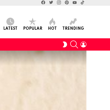
facebook
twitter
instagram
pinterest
youtube
tiktok
LATEST
POPULAR
HOT
TRENDING
SEARCH
LOGIN
SWITCH
SKIN