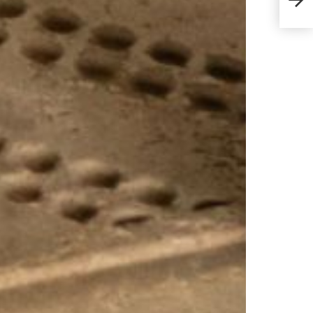
อะไร?